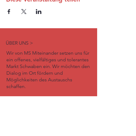
ÜBER UNS >
Wir von MS Miteinander setzen uns für
ein offenes, vielfältiges und tolerantes
Markt Schwaben ein. Wir möchten den
Dialog im Ort fördern und
Möglichkeiten des Austauschs
schaffen.
Newsletter abonnieren